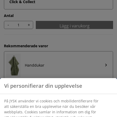
Click & Collect
Antal
-
+
Lägg i varukorg
Rekommenderade varor
Handdukar
Obegränsad returrätt
Ingen tidsgräns på returer
Prisgaranti