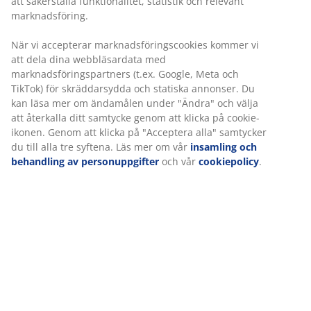
30 dagars prisgaranti på alla varor
Flexibla leveranser
Få produkterna dit du vill på det sätt du vill
Varunummer: 2521227
Specifikationer
Betyg
(
18
)
Om varumärket