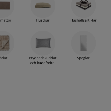
rmattor
Husdjur
Hushållsartiklar
lädar
Prydnadskuddar
Speglar
och kuddfodral