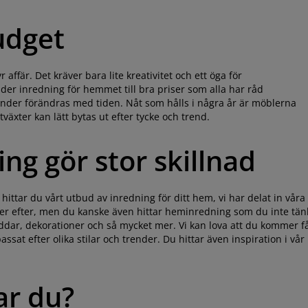
udget
ffär. Det kräver bara lite kreativitet och ett öga för
er inredning för hemmet till bra priser som alla har råd
ender förändras med tiden. Nåt som hålls i några år är möblerna
äxter kan lätt bytas ut efter tycke och trend.
ng gör stor skillnad
ittar du vårt utbud av inredning för ditt hem, vi har delat in våra
öker efter, men du kanske även hittar heminredning som du inte tän
ddar, dekorationer och så mycket mer. Vi kan lova att du kommer f
ssat efter olika stilar och trender. Du hittar även inspiration i vår
har du?