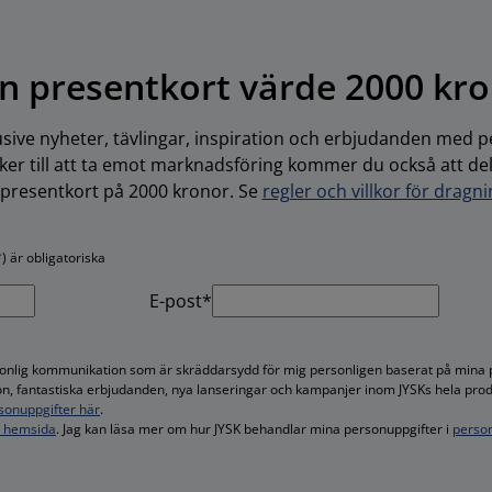
n presentkort värde 2000 kr
usive nyheter, tävlingar, inspiration och erbjudanden med pe
r till att ta emot marknadsföring kommer du också att delta
-presentkort på 2000 kronor. Se
regler och villkor för dragn
) är obligatoriska
E-post*
rsonlig kommunikation som är skräddarsydd för mig personligen baserat på mina 
tion, fantastiska erbjudanden, nya lanseringar och kampanjer inom JYSKs hela pro
sonuppgifter här
.
s hemsida
. Jag kan läsa mer om hur JYSK behandlar mina personuppgifter i
person