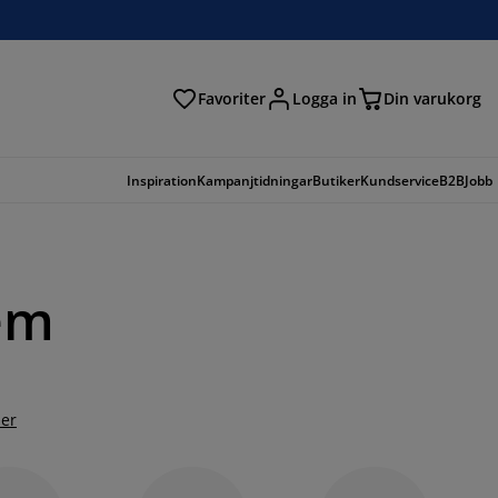
Favoriter
Logga in
Din varukorg
Inspiration
Kampanjtidningar
Butiker
Kundservice
B2B
Jobb
hem
er