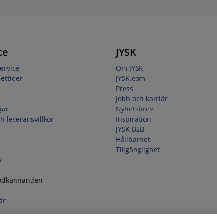
ce
JYSK
ervice
Om JYSK
ettider
JYSK.com
Press
Jobb och karriär
gar
Nyhetsbrev
h leveransvillkor
Inspiration
JYSK B2B
Hållbarhet
Tillgänglighet
y
godkännanden
är