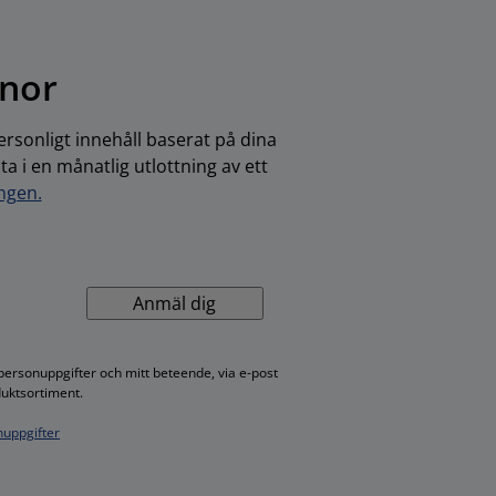
onor
rsonligt innehåll baserat på dina
 i en månatlig utlottning av ett
ingen.
Anmäl dig
personuppgifter och mitt beteende, via e-post
duktsortiment.
uppgifter