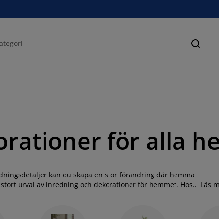
Sök
rationer för alla 
edningsdetaljer kan du skapa en stor förändring där hemma
 stort urval av inredning och dekorationer för hemmet. Hos
Läs m
r, köksartiklar, konstfällar, plädar, prydnadskuddar, speglar,
och så mycket mer. Ska du förnya barnrummet? Då ska du
 barnmattor. Köp dina favoriter online på JYSK.se eller besök