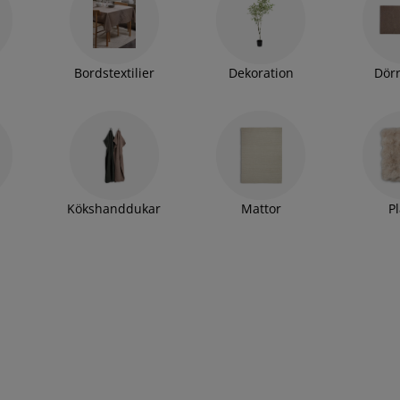
Bordstextilier
Dekoration
Dör
Kökshanddukar
Mattor
P