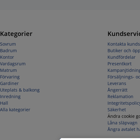
Kategorier
Kundservi
Sovrum
Kontakta kunds
Badrum
Butiker och öpp
Kontor
Kundfördelar
Vardagsrum
Presentkort
Matrum
Kampanjtidnin
Förvaring
Försäljnings- oc
Gardiner
Leverans
Uteplats & balkong
Ångerrätt
Inredning
Reklamation
Hall
Integritetspolic
Alla kategorier
Säkerhet
Ändra cookie 
Låna släpvagn
Ångra avtalet h