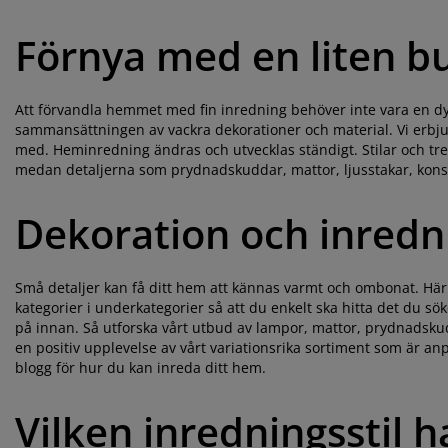
Förnya med en liten b
Att förvandla hemmet med fin inredning behöver inte vara en dyr a
sammansättningen av vackra dekorationer och material. Vi erbjud
med. Heminredning ändras och utvecklas ständigt. Stilar och tr
medan detaljerna som prydnadskuddar, mattor, ljusstakar, konstv
Dekoration och inredni
Små detaljer kan få ditt hem att kännas varmt och ombonat. Här h
kategorier i underkategorier så att du enkelt ska hitta det du s
på innan. Så utforska vårt utbud av lampor, mattor, prydnadsku
en positiv upplevelse av vårt variationsrika sortiment som är anpa
blogg för hur du kan inreda ditt hem.
Vilken inredningsstil 