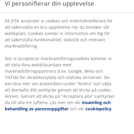
efter en lång dag och vakna utvilad varje morgon. Oavsett om
Vi personifierar din upplevelse
du ska inreda ett helt nytt sovrum eller uppdatera ett
befintligt kan små förändringar göra stor skillnad för både
känslan och funktionaliteten.
På JYSK använder vi cookies och mobilidentifierare för
att säkerställa en bra upplevelse när du besöker vår
När du planerar ditt sovrum är det en god idé att utgå från
webbplats. Cookies samlar in information om dig för
rummets storlek och dina behov. I mindre sovrum kan smarta
att säkerställa funktionalitet, statistik och relevant
förvaringslösningar och ljusa färger bidra till en luftigare
marknadsföring.
känsla, medan större rum ger möjlighet att skapa flera olika
zoner för både vila och förvaring.
Speglar
hjälper till att
När vi accepterar marknadsföringscookies kommer vi
reflektera ljuset och kan få rummet att upplevas större,
att dela dina webbläsardata med
samtidigt som textilier som gardiner, mattor och dekorativa
marknadsföringspartners (t.ex. Google, Meta och
kuddar skapar en ombonad atmosfär. Belysningen spelar
TikTok) för skräddarsydda och statiska annonser. Du
också en viktig roll i sovrummet. Kombinera en allmän
kan läsa mer om ändamålen under "Ändra" och välja
takbelysning med stämningsfull punktbelysning vid sängen
eller på en byrå för att skapa ett behagligt ljus under dygnets
att återkalla ditt samtycke genom att klicka på cookie-
olika timmar. Med flera ljuskällor blir det enklare att anpassa
ikonen. Genom att klicka på "Acceptera alla" samtycker
rummet efter aktivitet, oavsett om du vill läsa en bok, koppla
du till alla tre syftena. Läs mer om vår
insamling och
av eller skapa en lugn kvällsstämning.
behandling av personuppgifter
och vår
cookiepolicy
.
För att skapa ett enhetligt uttryck kan du välja möbler och
inredningsdetaljer som går i samma färgskala eller material.
Naturmaterial, dämpade kulörer och mjuka textilier bidrar till