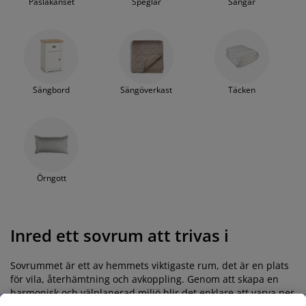
Påslakanset
Speglar
Sängar
Sängbord
Sängöverkast
Täcken
Örngott
Inred ett sovrum att trivas i
Sovrummet är ett av hemmets viktigaste rum, det är en plats
för vila, återhämtning och avkoppling. Genom att skapa en
harmonisk och välplanerad miljö blir det enklare att varva ner