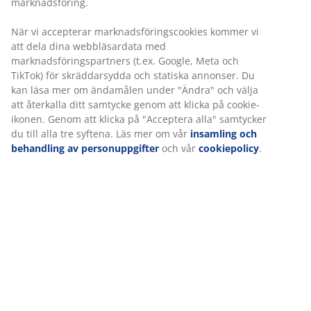
marknadsföring.
Komplett vardagsrum
När vi accepterar marknadsföringscookies kommer vi
Komplettera med en fåtölj, sittpuff och hörnbord för att få ett
att dela dina webbläsardata med
funktionellt vardagsrum. Om du har begränsat med utrymme
marknadsföringspartners (t.ex. Google, Meta och
kan det vara en god idé att investera i en bäddsoffa, så den
TikTok) för skräddarsydda och statiska annonser. Du
kan användas både som soffa under dagen, säng på natten
kan läsa mer om ändamålen under "Ändra" och välja
eller som gästbädd vid behov. Ge soffan liv genom att placera
att återkalla ditt samtycke genom att klicka på cookie-
ut vackra prydnadskuddar och sköna plädar. Skapa lite extra
ikonen. Genom att klicka på "Acceptera alla" samtycker
förvaring med ett snygg avlastningsbord eller satsa på ett
du till alla tre syftena. Läs mer om vår
insamling och
vitrinskåp eller en skänk om du behöver ännu mer förvaring.
behandling av personuppgifter
och vår
cookiepolicy
.
Ta hand om dina möbler
Kom ihåg att ta hand om dina möbler. Använd
textilskydd och textilrengöringsmedel
på dina textilier och
glöm inte bort träoljan som skyddar trämöblerna från fläckar
och uttorkning. Om du vill skydda dina golv från repor kan du
med fördel placera tassar under möblerna. Utforska vårt
utbud av möbler och tillbehör online.