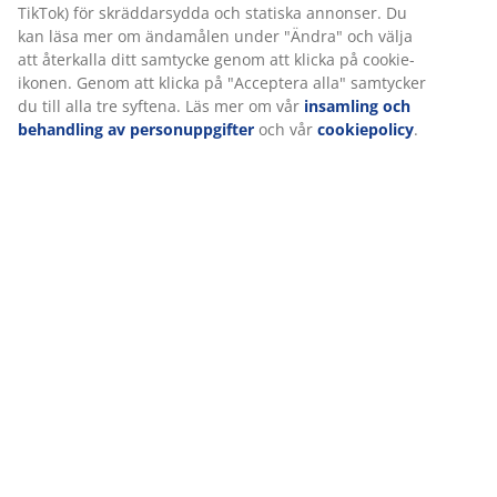
Betyg
(
21
)
Leverans