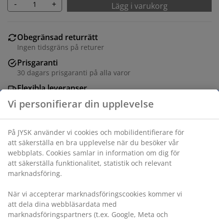
-
+
Lägg i varukorg
Obegränsad returrätt
Ingen tidsgräns på returer
Prisgaranti
30 dagars prisgaranti på alla varor
Flexibla leveranser
Få produkterna dit du vill på det sätt du vill
Varunummer: 2515601
Specifikationer