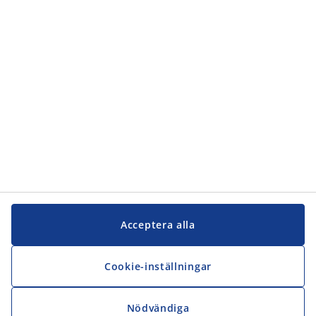
Kundservice
JYSK
JYSK
Kontakta oss
Följ JYSK
Acceptera alla
Cookie-inställningar
Nödvändiga