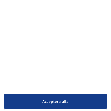
Kategorier
Kategorier
Kundservice
Kundservice
JYSK
JYSK
Kontakta oss
Följ JYSK
Acceptera alla