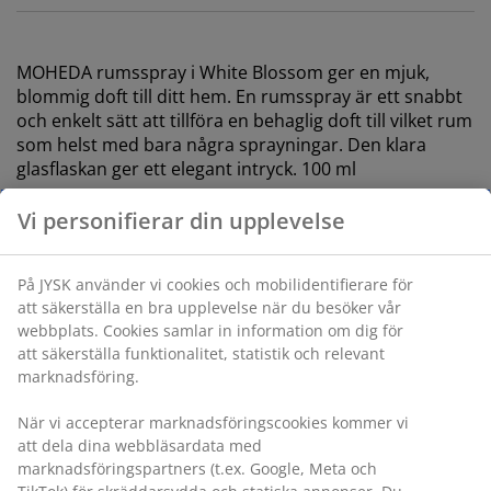
MOHEDA rumsspray i White Blossom ger en mjuk,
blommig doft till ditt hem. En rumsspray är ett snabbt
och enkelt sätt att tillföra en behaglig doft till vilket rum
som helst med bara några sprayningar. Den klara
glasflaskan ger ett elegant intryck. 100 ml
Vi personifierar din upplevelse
Varunummer: 2787101
Säkerhetsdatablad
På JYSK använder vi cookies och mobilidentifierare för
att säkerställa en bra upplevelse när du besöker vår
webbplats. Cookies samlar in information om dig för
att säkerställa funktionalitet, statistik och relevant
Specifikationer
marknadsföring.
När vi accepterar marknadsföringscookies kommer vi
att dela dina webbläsardata med
Betyg
marknadsföringspartners (t.ex. Google, Meta och
(
0
)