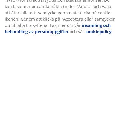
TikTok) för skräddarsydda och statiska annonser. Du
kan läsa mer om ändamålen under "Ändra" och välja
att återkalla ditt samtycke genom att klicka på cookie-
ikonen. Genom att klicka på "Acceptera alla" samtycker
Leverans
du till alla tre syftena. Läs mer om vår
insamling och
behandling av personuppgifter
och vår
cookiepolicy
.