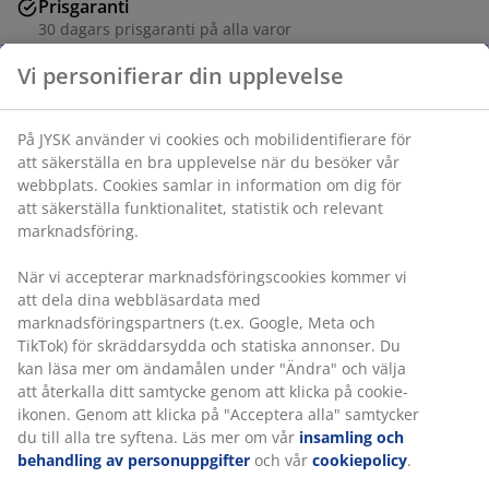
Prisgaranti
30 dagars prisgaranti på alla varor
Flexibla leveranser
Få produkterna dit du vill på det sätt du vill
Vi personifierar din upplevelse
På JYSK använder vi cookies och mobilidentifierare för
Varunummer: 2785700
att säkerställa en bra upplevelse när du besöker vår
webbplats. Cookies samlar in information om dig för att
säkerställa funktionalitet, statistik och relevant
marknadsföring.
Specifikationer
När vi accepterar marknadsföringscookies kommer vi
att dela dina webbläsardata med
marknadsföringspartners (t.ex. Google, Meta och TikTok)
Betyg
för skräddarsydda och statiska annonser. Du kan läsa
(
1
)
mer om ändamålen under "Ändra" och välja att
återkalla ditt samtycke genom att klicka på cookie-
ikonen. Genom att klicka på "Acceptera alla" samtycker
du till alla tre syftena. Läs mer om vår
insamling och
Leverans
behandling av personuppgifter
och vår
cookiepolicy
.