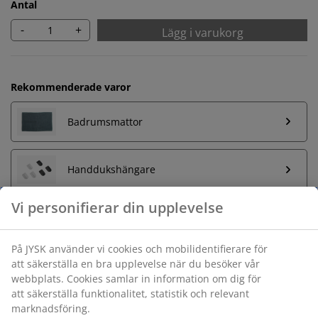
Antal
-
+
Lägg i varukorg
Rekommenderade varor
Badrumsmattor
Handdukshängare
Vi personifierar din upplevelse
Obegränsad returrätt
På JYSK använder vi cookies och mobilidentifierare för
Ingen tidsgräns på returer
att säkerställa en bra upplevelse när du besöker vår
Prisgaranti
webbplats. Cookies samlar in information om dig för
att säkerställa funktionalitet, statistik och relevant
30 dagars prisgaranti på alla varor
marknadsföring.
Flexibla leveranser