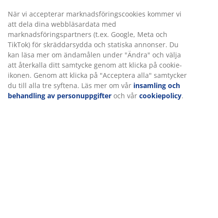
Få produkterna dit du vill på det sätt du vill
När vi accepterar marknadsföringscookies kommer vi
att dela dina webbläsardata med
marknadsföringspartners (t.ex. Google, Meta och
TikTok) för skräddarsydda och statiska annonser. Du
Varunummer: 2351561
kan läsa mer om ändamålen under "Ändra" och välja
att återkalla ditt samtycke genom att klicka på cookie-
ikonen. Genom att klicka på "Acceptera alla" samtycker
du till alla tre syftena. Läs mer om vår
insamling och
Specifikationer
behandling av personuppgifter
och vår
cookiepolicy
.
Betyg
(
57
)
Leverans