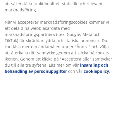
Prisgaranti
30 dagars prisgaranti på alla varor
Flexibla leveranser
Få produkterna dit du vill på det sätt du vill
Varunummer: 2350388
Specifikationer
Betyg
(
4
)