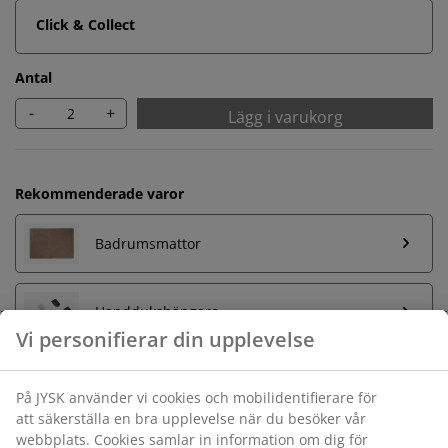
Click & Collect
Antal
-
+
Lägg i varukorg
Rekommenderade varor
Badrumsmattor
Handdukshängare
Obegränsad returrätt
Ingen tidsgräns på returer