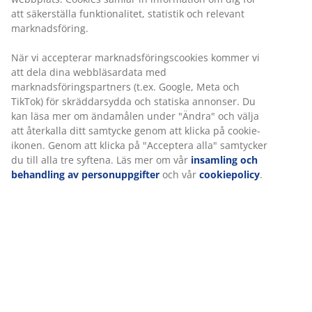
Ingen tidsgräns på returer
Prisgaranti
30 dagars prisgaranti på alla varor
Flexibla leveranser
Få produkterna dit du vill på det sätt du vill
Varunummer: 2332925
Specifikationer
Betyg
(
128
)