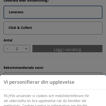
Leverans eller Avhämtning?
Leverans
Click & Collect
Antal
-
+
Lägg i varukorg
Rekommenderade varor
Handdukshängare
Obegränsad returrätt