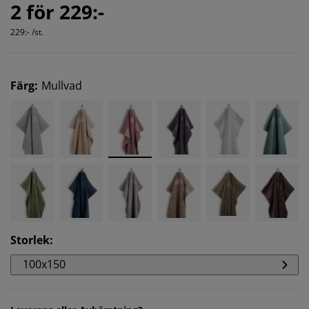
2 för 229:-
229:- /st.
Färg
:
Mullvad
Storlek
:
100x150