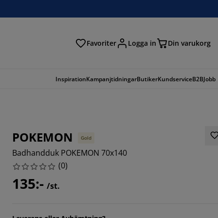
Favoriter
Logga in
Din varukorg
Inspiration
Kampanjtidningar
Butiker
Kundservice
B2B
Jobb
POKEMON
Gold
Badhandduk POKEMON 70x140
(
0
)
135:-
/st.