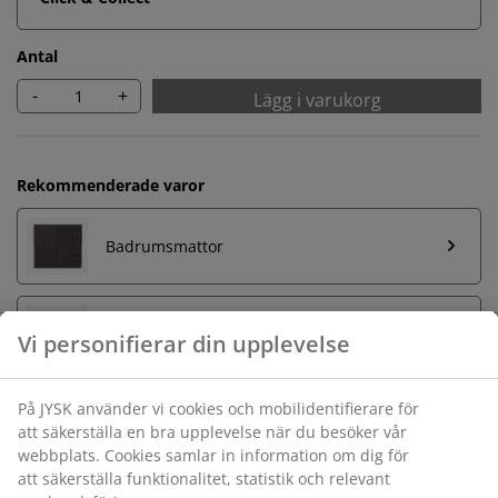
Antal
-
+
Lägg i varukorg
Rekommenderade varor
Badrumsmattor
Handdukshängare
Obegränsad returrätt
Ingen tidsgräns på returer