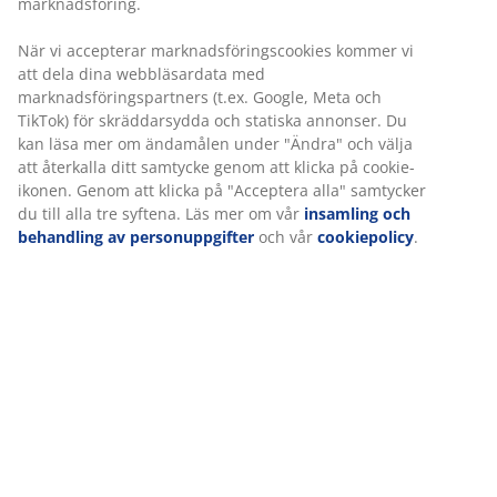
Prisgaranti
30 dagars prisgaranti på alla varor
Flexibla leveranser
Få produkterna dit du vill på det sätt du vill
Varunummer: 2351241
Specifikationer
Betyg
(
157
)
Leverans