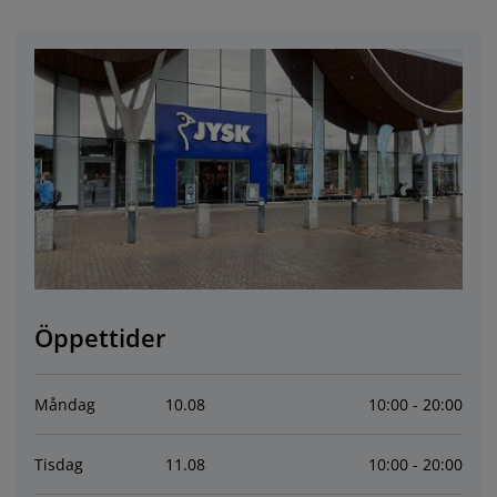
öbelvård
tebelysning
nsektsnät
akan
äddmadrasser
elysning
önsterfilm
amping
arderober
adrasskydd
ushållsartiklar
ardinstänger och tillbehör
ovrumsmöbler
ängramar
arnrum
ytillbehör och sytråd
ängbotten med förvaring
vätt och stryk
ängbottnar
usdjur
arnmadrasser
arnsängar
Öppettider
Måndag
10
.
08
10:00 - 20:00
Tisdag
11
.
08
10:00 - 20:00