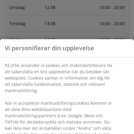
Onsdag
12
.
08
10:00 - 20:00
Torsdag
13
.
08
10:00 - 20:00
Fredag
14
.
08
10:00 - 20:00
Vi personifierar din upplevelse
Lördag
15
.
08
10:00 - 18:00
På JYSK använder vi cookies och mobilidentifierare för
att säkerställa en bra upplevelse när du besöker vår
Söndag
16
.
08
10:00 - 18:00
webbplats. Cookies samlar in information om dig för
att säkerställa funktionalitet, statistik och relevant
marknadsföring.
Kontakt
När vi accepterar marknadsföringscookies kommer vi
KONTAKTA KUNDSERVICE
att dela dina webbläsardata med
marknadsföringspartners (t.ex. Google, Meta och
Låna en släpvagn
TikTok) för skräddarsydda och statiska annonser. Du
kan läsa mer om ändamålen under "Ändra" och välja