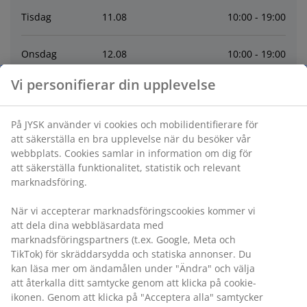
Tisdag
11
.
08
10:00 - 19:00
Onsdag
12
.
08
10:00 - 19:00
Vi personifierar din upplevelse
Torsdag
13
.
08
10:00 - 19:00
På JYSK använder vi cookies och mobilidentifierare för
Fredag
14
.
08
10:00 - 19:00
att säkerställa en bra upplevelse när du besöker vår
webbplats. Cookies samlar in information om dig för
Lördag
15
.
08
10:00 - 17:00
att säkerställa funktionalitet, statistik och relevant
marknadsföring.
Kontakt
När vi accepterar marknadsföringscookies kommer vi
att dela dina webbläsardata med
marknadsföringspartners (t.ex. Google, Meta och
KONTAKTA KUNDSERVICE
TikTok) för skräddarsydda och statiska annonser. Du
kan läsa mer om ändamålen under "Ändra" och välja
Låna en släpvagn
att återkalla ditt samtycke genom att klicka på cookie-
ikonen. Genom att klicka på "Acceptera alla" samtycker