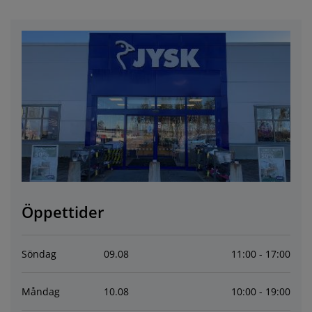
öbelvård
tebelysning
nsektsnät
akan
äddmadrasser
elysning
önsterfilm
amping
arderober
adrasskydd
ushållsartiklar
ardinstänger och tillbehör
ovrumsmöbler
ängramar
arnrum
ytillbehör och sytråd
ängbotten med förvaring
vätt och stryk
ängbottnar
usdjur
arnmadrasser
arnsängar
Öppettider
Söndag
09
.
08
11:00 - 17:00
Måndag
10
.
08
10:00 - 19:00