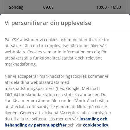
Söndag
09
.
08
10:00 - 16:00
Vi personifierar din upplevelse
Måndag
10
.
08
10:00 - 19:00
Tisdag
11
.
08
10:00 - 19:00
På JYSK använder vi cookies och mobilidentifierare för
att säkerställa en bra upplevelse när du besöker vår
webbplats. Cookies samlar in information om dig för
Onsdag
12
.
08
10:00 - 19:00
att säkerställa funktionalitet, statistik och relevant
marknadsföring.
Torsdag
13
.
08
10:00 - 19:00
När vi accepterar marknadsföringscookies kommer vi
att dela dina webbläsardata med
Kontakt
marknadsföringspartners (t.ex. Google, Meta och
TikTok) för skräddarsydda och statiska annonser. Du
kan läsa mer om ändamålen under "Ändra" och välja
KONTAKTA KUNDSERVICE
att återkalla ditt samtycke genom att klicka på cookie-
ikonen. Genom att klicka på "Acceptera alla" samtycker
du till alla tre syftena. Läs mer om vår
insamling och
behandling av personuppgifter
och vår
cookiepolicy
.