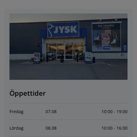
öbelvård
tebelysning
nsektsnät
akan
äddmadrasser
elysning
önsterfilm
amping
arderober
adrasskydd
ushållsartiklar
ardinstänger och tillbehör
ovrumsmöbler
ängramar
arnrum
ytillbehör och sytråd
ängbotten med förvaring
vätt och stryk
ängbottnar
usdjur
arnmadrasser
arnsängar
Öppettider
Fredag
07
.
08
10:00 - 19:00
Lördag
08
.
08
10:00 - 16:00