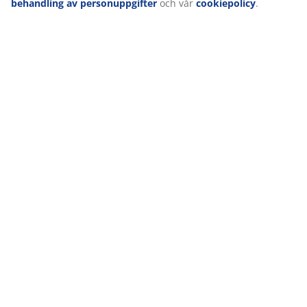
behandling av personuppgifter
och vår
cookiepolicy
.
47 ÅR MED BRA ERBJUDANDEN
Med över 3600 butiker i 49 länder.
SKANDINAVISKA RÖTTER
Vi är ett globalt företag med Skandinaviska rötter.
MADRASSGARANTI
25 års garanti på våra GOLD-madrasser.