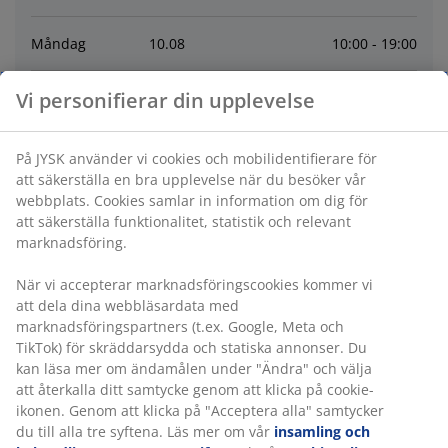
Måndag
10
.
08
10:00 - 19:00
Vi personifierar din upplevelse
Tisdag
11
.
08
10:00 - 19:00
Onsdag
12
.
08
10:00 - 19:00
På JYSK använder vi cookies och mobilidentifierare för
att säkerställa en bra upplevelse när du besöker vår
webbplats. Cookies samlar in information om dig för
Torsdag
13
.
08
10:00 - 19:00
att säkerställa funktionalitet, statistik och relevant
marknadsföring.
Fredag
14
.
08
10:00 - 19:00
När vi accepterar marknadsföringscookies kommer vi
att dela dina webbläsardata med
Lördag
08
.
08
10:00 - 17:00
marknadsföringspartners (t.ex. Google, Meta och
TikTok) för skräddarsydda och statiska annonser. Du
kan läsa mer om ändamålen under "Ändra" och välja
Kontakt
att återkalla ditt samtycke genom att klicka på cookie-
ikonen. Genom att klicka på "Acceptera alla" samtycker
KONTAKTA KUNDSERVICE
du till alla tre syftena. Läs mer om vår
insamling och