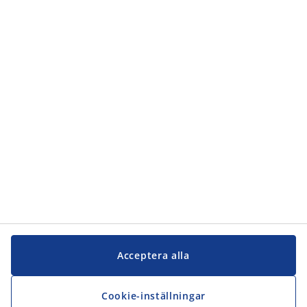
Kundservice
Kundservice
JYSK
JYSK
Kontakta oss
Följ JYSK
Acceptera alla
Cookie-inställningar