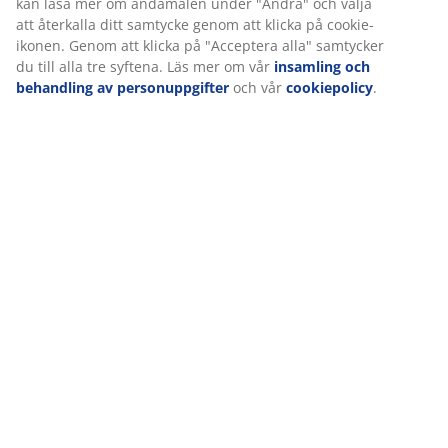
kan läsa mer om ändamålen under "Ändra" och välja
att återkalla ditt samtycke genom att klicka på cookie-
ikonen. Genom att klicka på "Acceptera alla" samtycker
Förvaring
du till alla tre syftena. Läs mer om vår
insamling och
behandling av personuppgifter
och vår
cookiepolicy
.
Inredning
Se alla erbjudanden
47 ÅR MED BRA ERBJUDANDEN
Med över 3600 butiker i 49 länder.