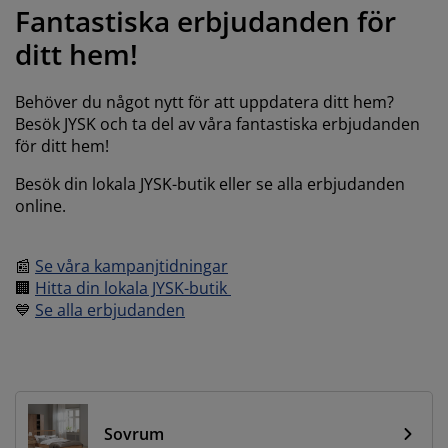
öbelvård
tebelysning
nsektsnät
akan
äddmadrasser
elysning
Fantastiska erbjudanden för
ditt hem!
önsterfilm
amping
arderober
adrasskydd
ushållsartiklar
ardinstänger och tillbehör
Behöver du något nytt för att uppdatera ditt hem?
ovrumsmöbler
ängramar
arnrum
Besök JYSK och ta del av våra fantastiska erbjudanden
för ditt hem!
ytillbehör och sytråd
ängbotten med förvaring
vätt och stryk
Besök din lokala JYSK-butik eller se alla erbjudanden
ängbottnar
usdjur
online.
arnmadrasser
📰
Se våra kampanjtidningar
🏢
Hitta din lokala JYSK-butik
arnsängar
💙
Se alla erbjudanden
Sovrum