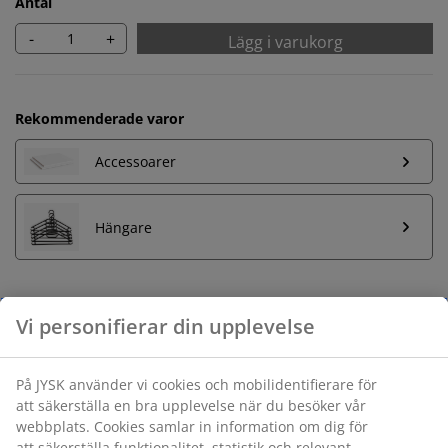
Antal
-
+
Lägg i varukorg
Rekommenderade varor
Accessoarer
Hängare
Obegränsad returrätt
Ingen tidsgräns på returer
Prisgaranti
30 dagars prisgaranti på alla varor
Flexibla leveranser