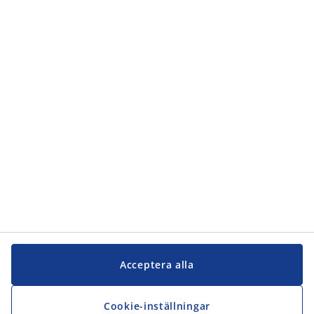
Kategorier
Kundservice
Kundservice
JYSK
JYSK
Kontakta oss
Följ JYSK