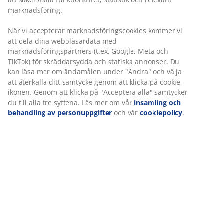
Få produkterna dit du vill på det sätt du vill
Konstfanér. Garderobsinredning: 4 hyllor och 2
klädstänger. B180 x H200 x D58 cm
Varunummer: 3670217
Monteringsanvisning
Specifikationer
Betyg
(
238
)