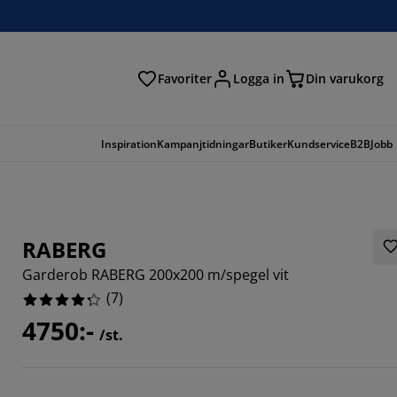
Favoriter
Logga in
Din varukorg
Inspiration
Kampanjtidningar
Butiker
Kundservice
B2B
Jobb
RABERG
Garderob RABERG 200x200 m/spegel vit
(
7
)
4750:-
/st.
42854%
42854%