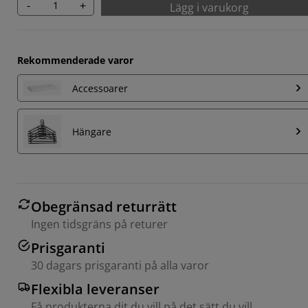
-
+
Lägg i varukorg
Rekommenderade varor
Accessoarer
Hängare
Obegränsad returrätt
Ingen tidsgräns på returer
Prisgaranti
30 dagars prisgaranti på alla varor
Flexibla leveranser
Få produkterna dit du vill på det sätt du vill