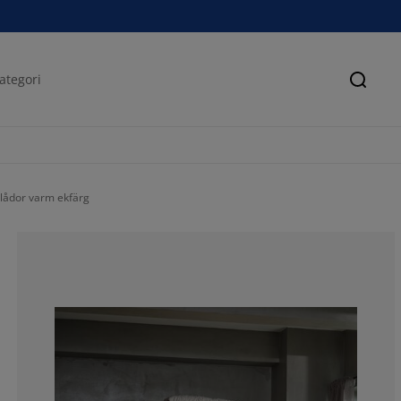
Sök
lådor varm ekfärg
50%
50%