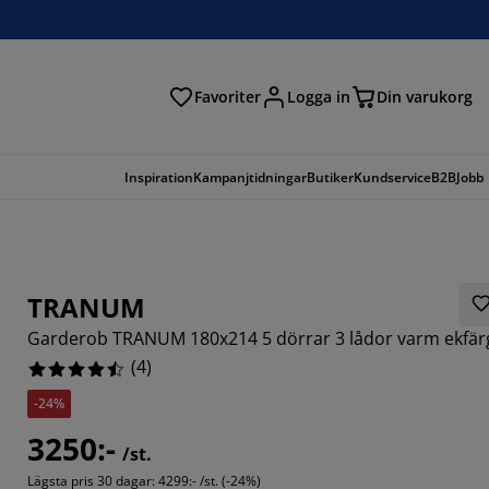
Favoriter
Logga in
Din varukorg
Inspiration
Kampanjtidningar
Butiker
Kundservice
B2B
Jobb
TRANUM
Garderob TRANUM 180x214 5 dörrar 3 lådor varm ekfär
(
4
)
-24%
3250:-
/st.
Lägsta pris 30 dagar:
4299:- /st. (-24%)