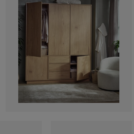
0%
0%
0%