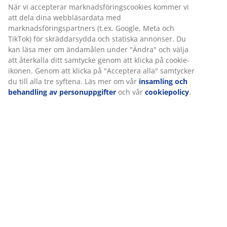
Varunummer: 5080031
Specifikationer
Betyg
(
269
)
Leverans