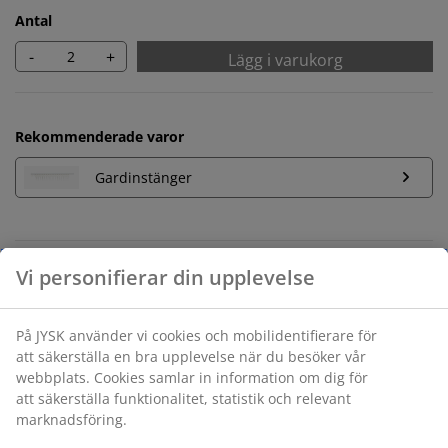
Antal
-
+
Lägg i varukorg
Rekommenderade varor
Gardinstänger
Obegränsad returrätt
Ingen tidsgräns på returer
Prisgaranti
30 dagars prisgaranti på alla varor
Flexibla leveranser
Få produkterna dit du vill på det sätt du vill