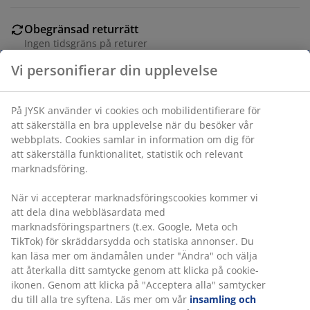
Obegränsad returrätt
Ingen tidsgräns på returer
Prisgaranti
30 dagars prisgaranti på alla varor
Flexibla leveranser
Få produkterna dit du vill på det sätt du vill
Varunummer: 5089001
Specifikationer
Betyg
Vi personifierar din upplevelse
(
19
)