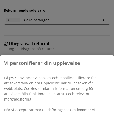
Rekommenderade varor
Gardinstänger
Obegränsad returrätt
Ingen tidsgräns på returer
Prisgaranti
30 dagars prisgaranti på alla varor
Flexibla leveranser
Få produkterna dit du vill på det sätt du vill
Varunummer: 5098877