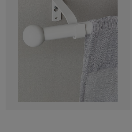
20%
10%
0%