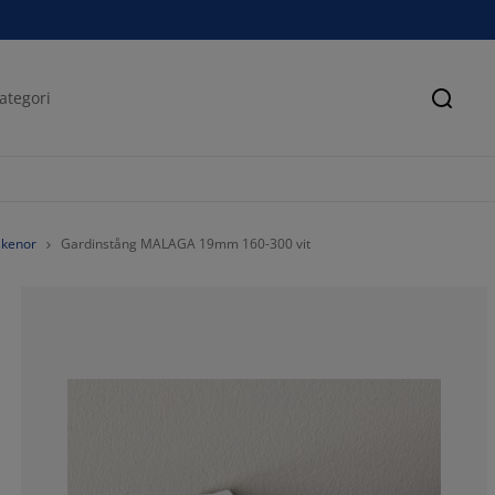
Sök
skenor
Gardinstång MALAGA 19mm 160-300 vit
70%
0%