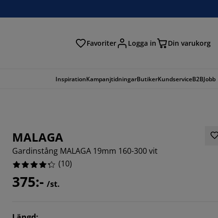
Favoriter
Logga in
Din varukorg
Inspiration
Kampanjtidningar
Butiker
Kundservice
B2B
Jobb
MALAGA
Gardinstång MALAGA 19mm 160-300 vit
(
10
)
375:-
/st.
Längd
: