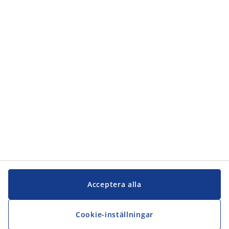
Kundservice
Kundservice
JYSK
JYSK
Kontakta oss
Följ JYSK
Acceptera alla
Cookie-inställningar