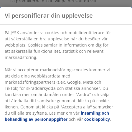
Få produkterna dit du vill på det sätt du vill
Vi personifierar din upplevelse
Varunummer: 5238000
På JYSK använder vi cookies och mobilidentifierare för
att säkerställa en bra upplevelse när du besöker vår
webbplats. Cookies samlar in information om dig för
Specifikationer
att säkerställa funktionalitet, statistik och relevant
marknadsföring.
När vi accepterar marknadsföringscookies kommer vi
Betyg
att dela dina webbläsardata med
marknadsföringspartners (t.ex. Google, Meta och
(
2
)
TikTok) för skräddarsydda och statiska annonser. Du
kan läsa mer om ändamålen under "Ändra" och välja
att återkalla ditt samtycke genom att klicka på cookie-
Leverans
ikonen. Genom att klicka på "Acceptera alla" samtycker
du till alla tre syftena. Läs mer om vår
insamling och
behandling av personuppgifter
och vår
cookiepolicy
.