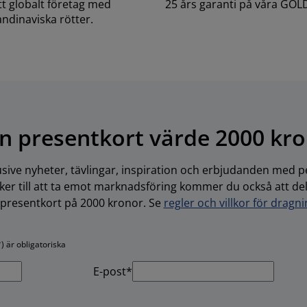
ett globalt företag med
25 års garanti på våra GOL
ndinaviska rötter.
n presentkort värde 2000 kr
usive nyheter, tävlingar, inspiration och erbjudanden med pe
r till att ta emot marknadsföring kommer du också att delta
-presentkort på 2000 kronor. Se
regler och villkor för dragn
) är obligatoriska
E-post*