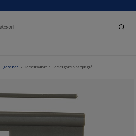
Sök
ill gardiner
Lamellhållare till lamellgardin 6st/pk grå
100%
0%