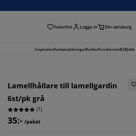
Favoriter
Logga in
Din varukorg
Inspiration
Kampanjtidningar
Butiker
Kundservice
B2B
Jobb
Lamellhållare till lamellgardin
6st/pk grå
(
1
)
35:-
/paket