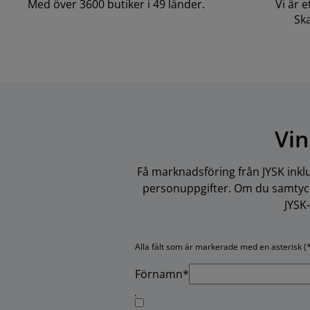
Med över 3600 butiker i 49 länder.
Vi är 
Ska
Vin
Få marknadsföring från JYSK inkl
personuppgifter. Om du samtycke
JYSK
Alla fält som är markerade med en asterisk (*
Förnamn*