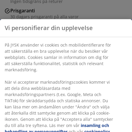
Ingen tidsgräns på returer
Prisgaranti
30 dagars prisgaranti på alla varor
Flexibla leveranser
Vi personifierar din upplevelse
Få produkterna dit du vill på det sätt du vill
På JYSK använder vi cookies och mobilidentifierare för
att säkerställa en bra upplevelse när du besöker vår
Varunummer: 5220508
webbplats. Cookies samlar in information om dig för
att säkerställa funktionalitet, statistik och relevant
Monteringsanvisning
marknadsföring.
När vi accepterar marknadsföringscookies kommer vi
att dela dina webbläsardata med
Specifikationer
marknadsföringspartners (t.ex. Google, Meta och
TikTok) för skräddarsydda och statiska annonser. Du
kan läsa mer om ändamålen under "Ändra" och välja
att återkalla ditt samtycke genom att klicka på cookie-
Betyg
ikonen. Genom att klicka på "Acceptera alla" samtycker
(
4
)
du till alla tre syftena. Läs mer om vår
insamling och
behandling av personuppgifter
och vår
cookiepolicy
.