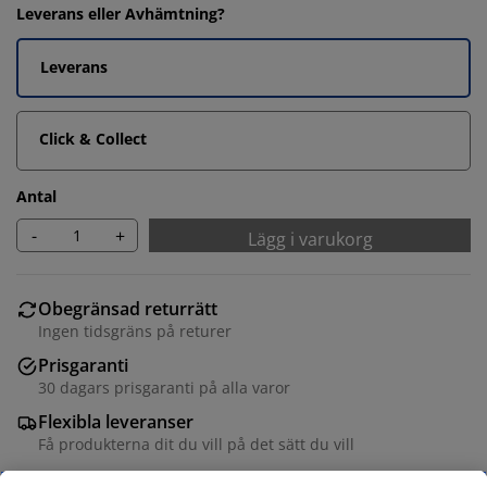
Leverans eller Avhämtning?
Leverans
Click & Collect
Antal
-
+
Lägg i varukorg
Obegränsad returrätt
Ingen tidsgräns på returer
Prisgaranti
30 dagars prisgaranti på alla varor
Flexibla leveranser
Få produkterna dit du vill på det sätt du vill