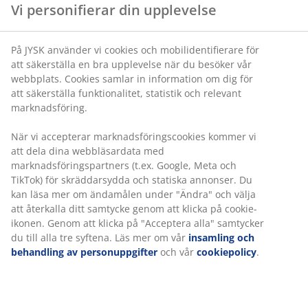
Vi personifierar din upplevelse
Varunummer: 5206000
På JYSK använder vi cookies och mobilidentifierare för
att säkerställa en bra upplevelse när du besöker vår
webbplats. Cookies samlar in information om dig för
Betyg
att säkerställa funktionalitet, statistik och relevant
(
0
)
marknadsföring.
När vi accepterar marknadsföringscookies kommer vi
att dela dina webbläsardata med
Leverans
marknadsföringspartners (t.ex. Google, Meta och
TikTok) för skräddarsydda och statiska annonser. Du
kan läsa mer om ändamålen under "Ändra" och välja
att återkalla ditt samtycke genom att klicka på cookie-
ikonen. Genom att klicka på "Acceptera alla" samtycker
du till alla tre syftena. Läs mer om vår
insamling och
behandling av personuppgifter
och vår
cookiepolicy
.