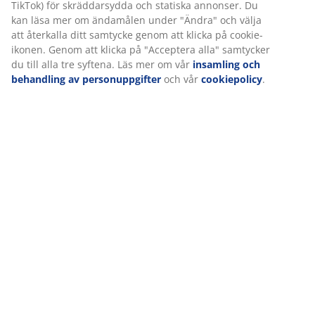
säkerställa en bra upplevelse när du besöker vår webbplats.
Cookies samlar in information om dig för att säkerställa
funktionalitet, statistik och relevant marknadsföring.
Leverans
När vi accepterar marknadsföringscookies kommer vi att dela
dina webbläsardata med marknadsföringspartners (t.ex.
Google, Meta och TikTok) för skräddarsydda och statiska
annonser. Du kan läsa mer om ändamålen under "Ändra" och
välja att återkalla ditt samtycke genom att klicka på cookie-
ikonen. Genom att klicka på "Acceptera alla" samtycker du till
alla tre syftena. Läs mer om vår
insamling och behandling av
personuppgifter
och vår
cookiepolicy
.