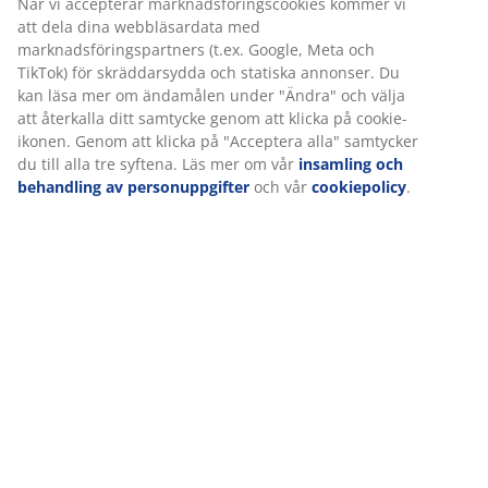
Specifikationer
Betyg
(
319
)
Leverans