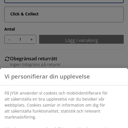
Click & Collect
Antal
-
+
Lägg i varukorg
Obegränsad returrätt
Ingen tidsgräns på returer
Prisgaranti
30 dagars prisgaranti på alla varor
Flexibla leveranser
Få produkterna dit du vill på det sätt du vill
Varunummer: 5530837
Monteringsanvisning