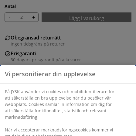
Antal
-
+
Lägg i varukorg
Obegränsad returrätt
Ingen tidsgräns på returer
Prisgaranti
30 dagars prisgaranti på alla varor
Flexibla leveranser
Få produkterna dit du vill på det sätt du vill
Varunummer: 5524103
Monteringsanvisning