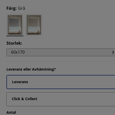
147%
Färg
:
Grå
6833%
0733%
Storlek
:
60x170
Leverans eller Avhämtning?
Leverans
Click & Collect
Antal