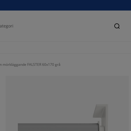
Sök
in mörkläggande FALSTER 60x170 grå
57.56097560975
21.46341463414