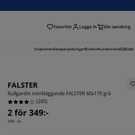
Favoriter
Logga in
Din varukorg
Inspiration
Kampanjtidningar
Butiker
Kundservice
B2B
Jobb
FALSTER
Rullgardin mörkläggande FALSTER 60x170 grå
(
205
)
2 för 349:-
609%
299:- /st.
6343%