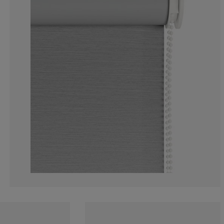
6.341463414634
2.926829268292
11.70731707317