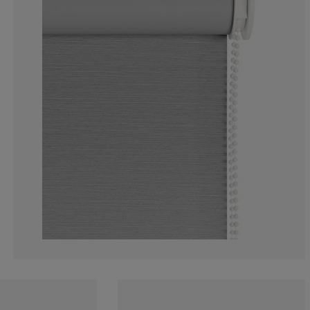
6.341463414634
2.926829268292
11.70731707317