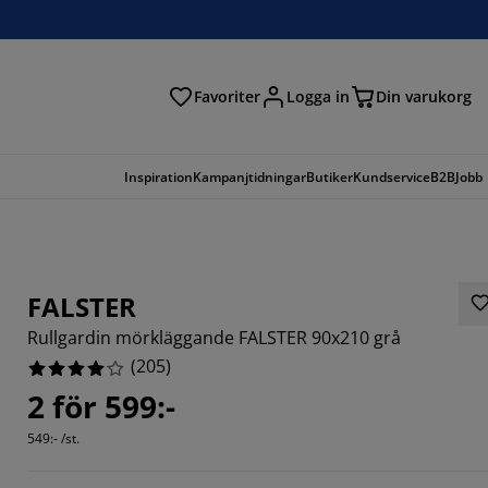
Favoriter
Logga in
Din varukorg
Inspiration
Kampanjtidningar
Butiker
Kundservice
B2B
Jobb
FALSTER
Rullgardin mörkläggande FALSTER 90x210 grå
(
205
)
2 för 599:-
609%
549:- /st.
6343%