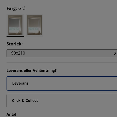
147%
Färg
:
Grå
6833%
0733%
Storlek
:
90x210
Leverans eller Avhämtning?
Leverans
Click & Collect
Antal