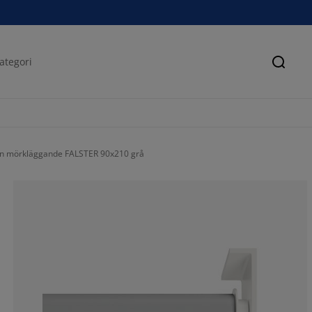
Sök
in mörkläggande FALSTER 90x210 grå
57.56097560975
21.46341463414