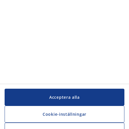
Kundservice
Kundservice
JYSK
JYSK
Kontakta oss
Följ JYSK
Acceptera alla
Cookie-inställningar