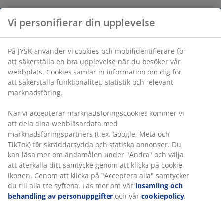
Vi personifierar din upplevelse
Varunummer: 5890006
På JYSK använder vi cookies och mobilidentifierare för
att säkerställa en bra upplevelse när du besöker vår
Specifikationer
webbplats. Cookies samlar in information om dig för
att säkerställa funktionalitet, statistik och relevant
marknadsföring.
Betyg
När vi accepterar marknadsföringscookies kommer vi
att dela dina webbläsardata med
(
1
)
marknadsföringspartners (t.ex. Google, Meta och
TikTok) för skräddarsydda och statiska annonser. Du
kan läsa mer om ändamålen under "Ändra" och välja
Leverans
att återkalla ditt samtycke genom att klicka på cookie-
ikonen. Genom att klicka på "Acceptera alla" samtycker
du till alla tre syftena. Läs mer om vår
insamling och
behandling av personuppgifter
och vår
cookiepolicy
.