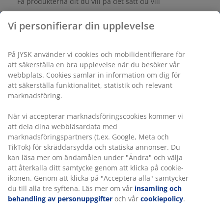
Få produkterna dit du vill på det sätt du vill
Varunummer: 5899733
Specifikationer
Betyg
Vi personifierar din upplevelse
(
1
)
På JYSK använder vi cookies och mobilidentifierare för att
säkerställa en bra upplevelse när du besöker vår webbplats.
Leverans
Cookies samlar in information om dig för att säkerställa
funktionalitet, statistik och relevant marknadsföring.
När vi accepterar marknadsföringscookies kommer vi att dela