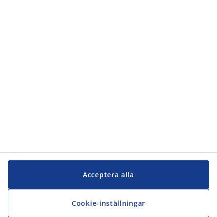
Kundservice
Kundservice
JYSK
JYSK
Kontakta oss
Följ JYSK