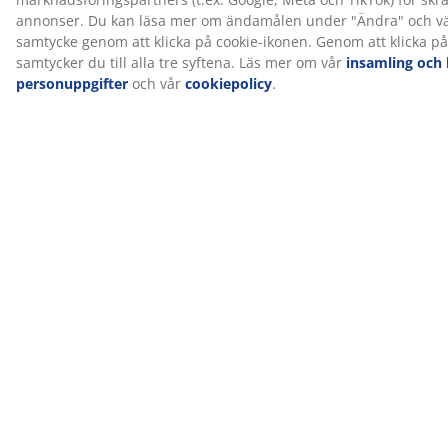
Guider och blogginlägg
Den ultimata
Gardiner kan
Tips för att
guiden till
hjälpa dig att
förändra
gardiner och
hålla borta oljud,
hemmet med
persienner
värme och kyla
gardiner
Se alla guider och blogginlägg