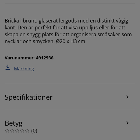
Bricka i brunt, glaserat lergods med en distinkt vågig
kant. Den är perfekt för att visa upp ljus eller för att
skapa en snygg plats för att organisera småsaker som
nycklar och smycken. Ø20 x H3 cm
Varunummer: 4912936
Vi personifierar din upplevelse
Märkning
På JYSK använder vi cookies och mobilidentifierare för
att säkerställa en bra upplevelse när du besöker vår
Specifikationer
webbplats. Cookies samlar in information om dig för
att säkerställa funktionalitet, statistik och relevant
marknadsföring.
Betyg
När vi accepterar marknadsföringscookies kommer vi
(
0
)
att dela dina webbläsardata med
marknadsföringspartners (t.ex. Google, Meta och