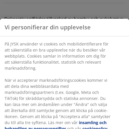
Dekorativ solfjäder tillverkad av bambu och eukalyptus
med en veckad design som ger din vägg ett distinkt,
charmigt utseende. Solfjädern har dekorativa tofsar
undertill. B83 x H44 cm
Varunummer: 4912965
Specifikationer
Vi personifierar din upplevelse
På JYSK använder vi cookies och mobilidentifierare för att
Betyg
säkerställa en bra upplevelse när du besöker vår webbplats.
(
0
)
Cookies samlar in information om dig för att säkerställa
funktionalitet, statistik och relevant marknadsföring.