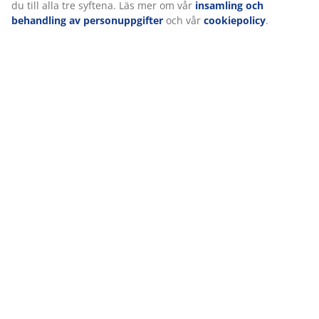
Betyg
du till alla tre syftena. Läs mer om vår
insamling och
behandling av personuppgifter
och vår
cookiepolicy
.
(
69
)
Leverans