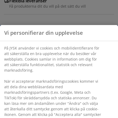
Flexibla leveranser
Få produkterna dit du vill på det sätt du vill
Vitt doftljus med en lugnande ren bomullsdoft. Ljuset
Vi personifierar din upplevelse
har en minimalistisk design med brunt lock, vilket gör
det till ett elegant tillskott i alla rum. Idealisk för att
skapa en lugn atmosfär med en brinntid på 25 timmar.
På JYSK använder vi cookies och mobilidentifierare för
Ø7 x H9 cm
att säkerställa en bra upplevelse när du besöker vår
webbplats. Cookies samlar in information om dig för
att säkerställa funktionalitet, statistik och relevant
Varunummer: 4912718
marknadsföring.
Märkning
När vi accepterar marknadsföringscookies kommer vi
att dela dina webbläsardata med
marknadsföringspartners (t.ex. Google, Meta och
Specifikationer
TikTok) för skräddarsydda och statiska annonser. Du
kan läsa mer om ändamålen under "Ändra" och välja
att återkalla ditt samtycke genom att klicka på cookie-
ikonen. Genom att klicka på "Acceptera alla" samtycker