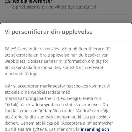
Flexibla leveranser
Få produkterna dit du vill på det sätt du vill
Vi personifierar din upplevelse
Konstväxt med ett naturtroget grönt utseende som ger
en uppfriskande touch till skrivbord och hyllor.
Placerad i en enkel, modern svart kruka. B20 x L20 x
På JYSK använder vi cookies och mobilidentifierare för
H23 cm
att säkerställa en bra upplevelse när du besöker vår
webbplats. Cookies samlar in information om dig för
Varunummer: 4912604
att säkerställa funktionalitet, statistik och relevant
marknadsföring.
När vi accepterar marknadsföringscookies kommer vi
att dela dina webbläsardata med
Specifikationer
marknadsföringspartners (t.ex. Google, Meta och
TikTok) för skräddarsydda och statiska annonser. Du
kan läsa mer om ändamålen under "Ändra" och välja
Betyg
att återkalla ditt samtycke genom att klicka på cookie-
ikonen. Genom att klicka på "Acceptera alla" samtycker
(
8
)
du till alla tre syftena. Läs mer om vår
insamling och