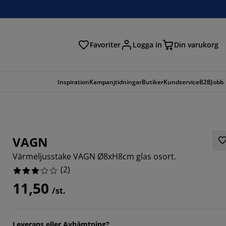
Favoriter
Logga in
Din varukorg
Inspiration
Kampanjtidningar
Butiker
Kundservice
B2B
Jobb
VAGN
Värmeljusstake VAGN Ø8xH8cm glas osort.
(
2
)
11,50
/st.
Leverans eller Avhämtning?