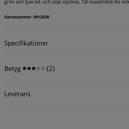
grön och ljusröd, och säljs styckvis. Tål maskindisk för e
Varunummer: 4912030
Specifikationer
(
2
)
Betyg
Leverans