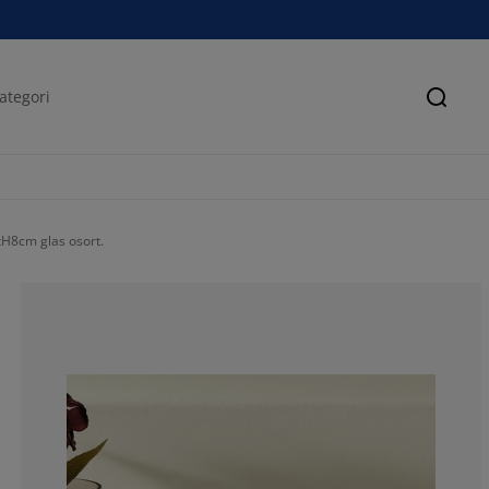
Sök
H8cm glas osort.
50%
0%