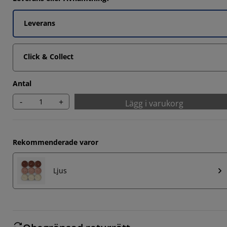
Leverans
Click & Collect
Antal
-
+
Lägg i varukorg
Rekommenderade varor
Ljus