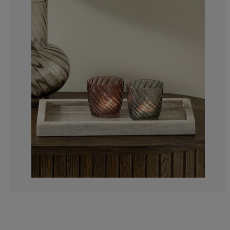
0%
0%
50%