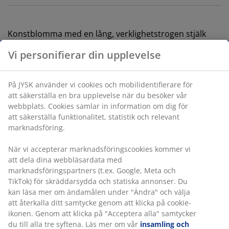
Konstblomma med en lång, verklighetstrogen stjälk
som för in en känsla av natur i ditt hem utan att kräva
någon skötsel. Använd den ensam i en vas eller
kombinera flera för att skapa ett fylligare arrangemang.
Blomman finns i blandade färger och säljs styckvis. H90
cm
Vi personifierar din upplevelse
Varunummer: 4912926
På JYSK använder vi cookies och mobilidentifierare för att
säkerställa en bra upplevelse när du besöker vår
webbplats. Cookies samlar in information om dig för att
säkerställa funktionalitet, statistik och relevant
Specifikationer
marknadsföring.
När vi accepterar marknadsföringscookies kommer vi att
dela dina webbläsardata med marknadsföringspartners
Betyg
(t.ex. Google, Meta och TikTok) för skräddarsydda och
(
0
)
statiska annonser. Du kan läsa mer om ändamålen under