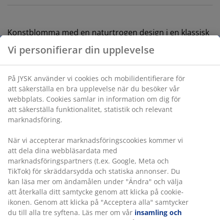
Konstblomma med en naturtrogen design i en klassisk
vit färg. Den erbjuder samma visuella intryck som en
Vi personifierar din upplevelse
riktig blomma, men utan något underhåll. Perfekt att
visa upp enskilt eller som en del av en större bukett.
H46 cm
På JYSK använder vi cookies och mobilidentifierare för
att säkerställa en bra upplevelse när du besöker vår
webbplats. Cookies samlar in information om dig för
Varunummer: 4912954
att säkerställa funktionalitet, statistik och relevant
marknadsföring.
När vi accepterar marknadsföringscookies kommer vi
Specifikationer
att dela dina webbläsardata med
marknadsföringspartners (t.ex. Google, Meta och
TikTok) för skräddarsydda och statiska annonser. Du
kan läsa mer om ändamålen under "Ändra" och välja
Betyg
att återkalla ditt samtycke genom att klicka på cookie-
(
0
)
ikonen. Genom att klicka på "Acceptera alla" samtycker
du till alla tre syftena. Läs mer om vår
insamling och