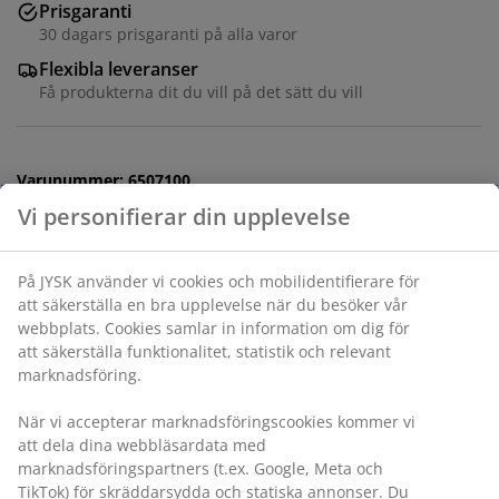
Prisgaranti
30 dagars prisgaranti på alla varor
Flexibla leveranser
Få produkterna dit du vill på det sätt du vill
Varunummer: 6507100
Specifikationer
Betyg
(
24
)
Leverans