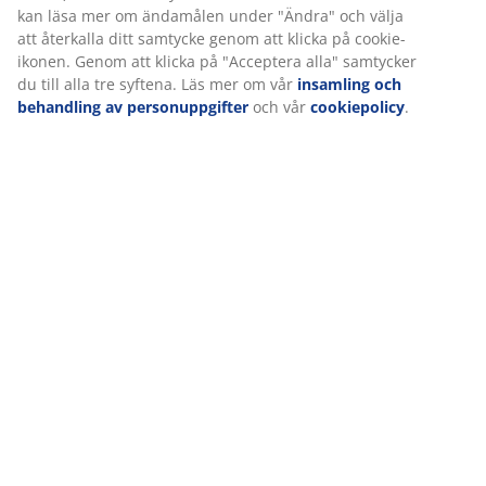
Vi personifierar din upplevelse
På JYSK använder vi cookies och mobilidentifierare för att säkers
upplevelse när du besöker vår webbplats. Cookies samlar in in
dig för att säkerställa funktionalitet, statistik och relevant mark
När vi accepterar marknadsföringscookies kommer vi att dela d
webbläsardata med marknadsföringspartners (t.ex. Google, Meta
för skräddarsydda och statiska annonser. Du kan läsa mer om 
under "Ändra" och välja att återkalla ditt samtycke genom att kl