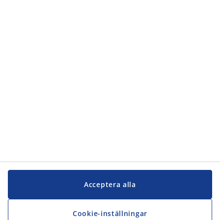
Kategorier
Kundservice
Kundservice
JYSK
JYSK
Kontakta oss
Följ JYSK