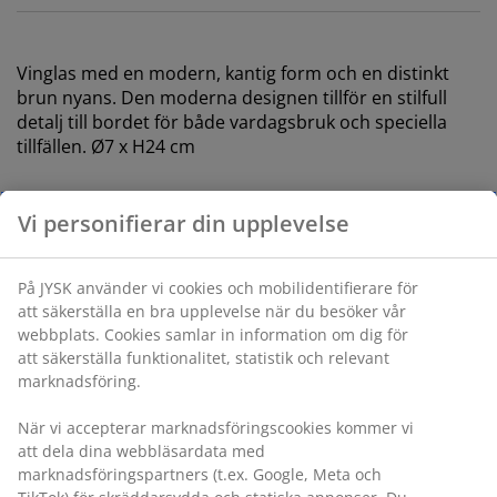
Vinglas med en modern, kantig form och en distinkt
brun nyans. Den moderna designen tillför en stilfull
detalj till bordet för både vardagsbruk och speciella
tillfällen. Ø7 x H24 cm
Varunummer: 4912975
Specifikationer
Betyg
(
2
)