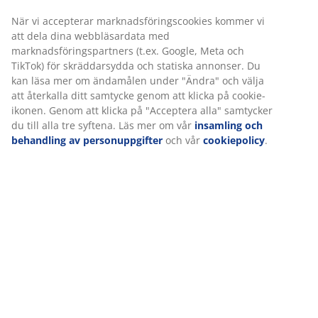
När vi accepterar marknadsföringscookies kommer vi
Varunummer: 4340070
att dela dina webbläsardata med
marknadsföringspartners (t.ex. Google, Meta och
TikTok) för skräddarsydda och statiska annonser. Du
kan läsa mer om ändamålen under "Ändra" och välja
Specifikationer
att återkalla ditt samtycke genom att klicka på cookie-
ikonen. Genom att klicka på "Acceptera alla" samtycker
du till alla tre syftena. Läs mer om vår
insamling och
behandling av personuppgifter
och vår
cookiepolicy
.
Betyg
(
153
)
Leverans