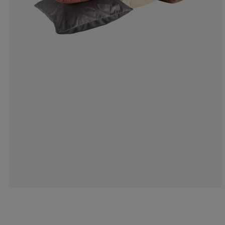
14.2857142857
0%
0%