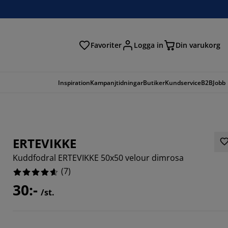
Favoriter
Logga in
Din varukorg
Inspiration
Kampanjtidningar
Butiker
Kundservice
B2B
Jobb
ERTEVIKKE
Kuddfodral ERTEVIKKE 50x50 velour dimrosa
(
7
)
30:-
/st.
7143%
14285%