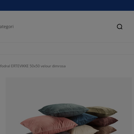
Sök
fodral ERTEVIKKE 50x50 velour dimrosa
71.4285714285
14.2857142857