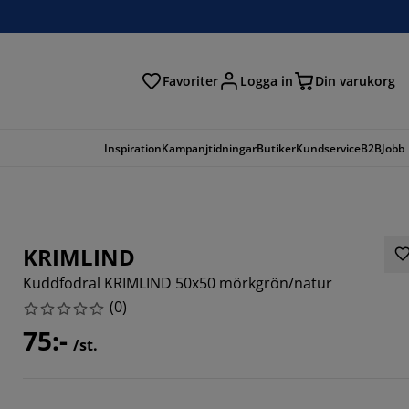
Favoriter
Logga in
Din varukorg
Inspiration
Kampanjtidningar
Butiker
Kundservice
B2B
Jobb
KRIMLIND
Kuddfodral KRIMLIND 50x50 mörkgrön/natur
(
0
)
75:-
/st.